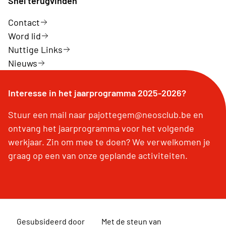
Snel terugvinden
Contact
Word lid
Nuttige Links
Nieuws
Interesse in het jaarprogramma 2025-2026?
Stuur een mail naar pajottegem@neosclub.be en
ontvang het jaarprogramma voor het volgende
werkjaar. Zin om mee te doen? We verwelkomen je
graag op een van onze geplande activiteiten.
Gesubsideerd door
Met de steun van