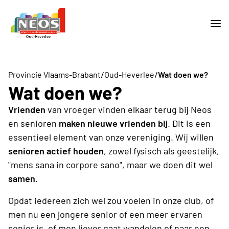
/
/
Provincie Vlaams-Brabant
Oud-Heverlee
Wat doen we?
Wat doen we?
Vrienden
van vroeger vinden elkaar terug bij Neos
en senioren
maken nieuwe vrienden bij
. Dit is een
essentieel element van onze vereniging. Wij willen
senioren actief houden
, zowel fysisch als geestelijk,
"mens sana in corpore sano", maar we doen dit wel
samen
.
Opdat iedereen zich wel zou voelen in onze club, of
men nu een jongere senior of een meer ervaren
senior is, of men liever gaat wandelen of naar een