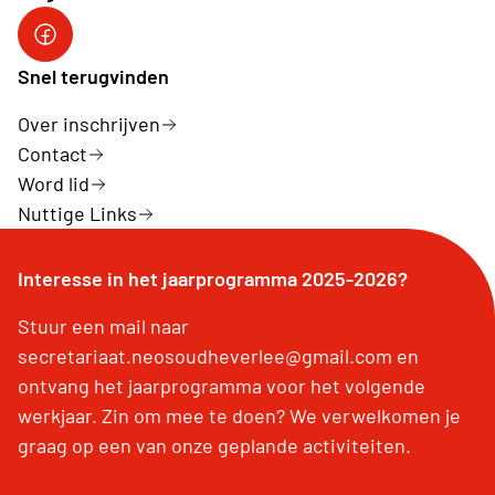
Facebook
Snel terugvinden
Over inschrijven
Contact
Word lid
Nuttige Links
Interesse in het jaarprogramma 2025-2026?
Stuur een mail naar
secretariaat.neosoudheverlee@gmail.com en
ontvang het jaarprogramma voor het volgende
werkjaar. Zin om mee te doen? We verwelkomen je
graag op een van onze geplande activiteiten.