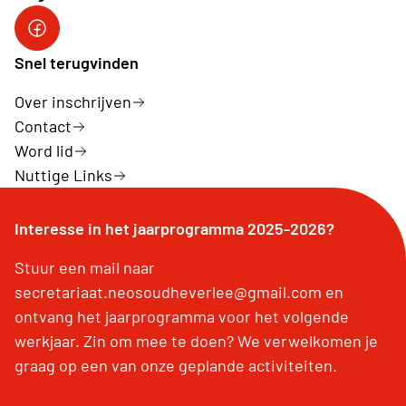
Facebook
Snel terugvinden
Over inschrijven
Contact
Word lid
Nuttige Links
Interesse in het jaarprogramma 2025-2026?
Stuur een mail naar
secretariaat.neosoudheverlee@gmail.com en
ontvang het jaarprogramma voor het volgende
werkjaar. Zin om mee te doen? We verwelkomen je
graag op een van onze geplande activiteiten.