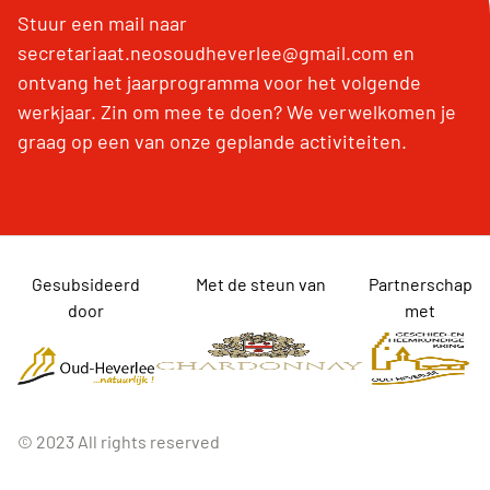
Stuur een mail naar
secretariaat.neosoudheverlee@gmail.com en
ontvang het jaarprogramma voor het volgende
werkjaar. Zin om mee te doen? We verwelkomen je
graag op een van onze geplande activiteiten.
Gesubsideerd
Met de steun van
Partnerschap
door
met
© 2023 All rights reserved