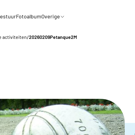
estuur
Fotoalbum
Overige
/
e activiteiten
20260209Petanque2M