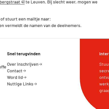
bergstraat 41
te Leuven. Bij slecht weer, mogen we
of stuurt een mailtje naar:
en vermeldt de namen van de deelnemers.
Snel terugvinden
Inte
Over inschrijven
Stuu
offe
Contact
secr
Word lid
ontv
Nuttige Links
werk
graa