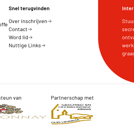
Snel terugvinden
Inte
Over inschrijven
Stuu
offe
Contact
secr
Word lid
ontv
Nuttige Links
werk
graa
steun van
Partnerschap met