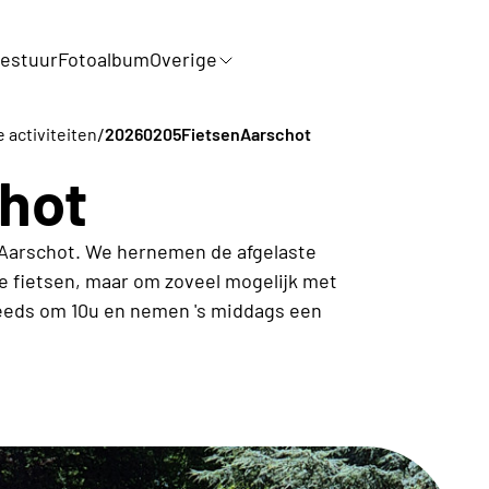
estuur
Fotoalbum
Overige
/
e activiteiten
20260205FietsenAarschot
chot
r Aarschot. We hernemen de afgelaste
 we fietsen, maar om zoveel mogelijk met
reeds om 10u en nemen 's middags een