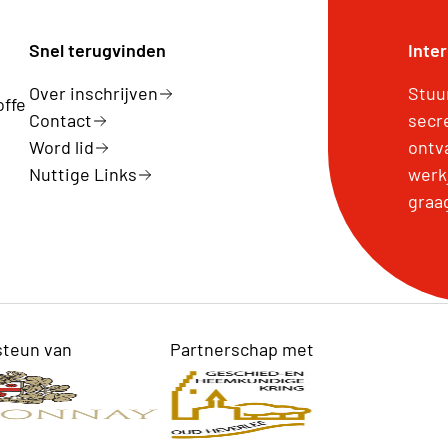
Snel terugvinden
Inte
Over inschrijven
Stuu
offe
Contact
secr
Word lid
ontv
Nuttige Links
werk
graa
steun van
Partnerschap met