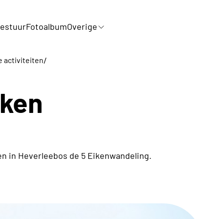
estuur
Fotoalbum
Overige
/
e activiteiten
iken
en in Heverleebos de 5 Eikenwandeling.