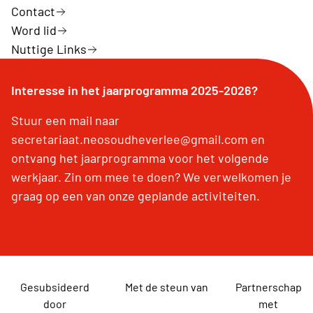
Contact
Word lid
Nuttige Links
Interesse in het jaarprogramma 2025-2026?
Stuur een mail naar
secretariaat.neosoudheverlee@gmail.com en
ontvang het jaarprogramma voor het volgende
werkjaar. Zin om mee te doen? We verwelkomen je
graag op een van onze geplande activiteiten.
Gesubsideerd
Met de steun van
Partnerschap
door
met