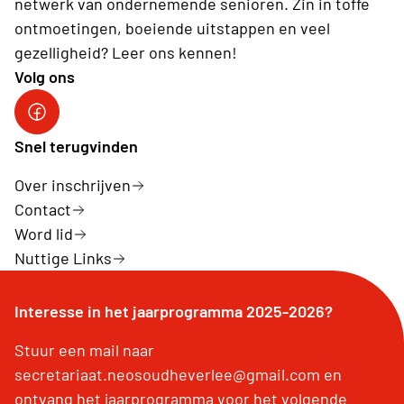
netwerk van ondernemende senioren. Zin in toffe
ontmoetingen, boeiende uitstappen en veel
gezelligheid? Leer ons kennen!
Volg ons
Facebook
Snel terugvinden
Over inschrijven
Contact
Word lid
Nuttige Links
Interesse in het jaarprogramma 2025-2026?
Stuur een mail naar
secretariaat.neosoudheverlee@gmail.com en
ontvang het jaarprogramma voor het volgende