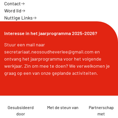
Contact
Word lid
Nuttige Links
Interesse in het jaarprogramma 2025-2026?
Stuur een mail naar
secretariaat.neosoudheverlee@gmail.com en
ontvang het jaarprogramma voor het volgende
werkjaar. Zin om mee te doen? We verwelkomen je
graag op een van onze geplande activiteiten.
Gesubsideerd
Met de steun van
Partnerschap
door
met