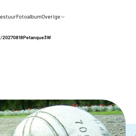
estuur
Fotoalbum
Overige
/
a
20270818Petanque3W