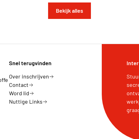
Bekijk alles
Snel terugvinden
Inte
Over inschrijven
Stuu
offe
Contact
secr
Word lid
ontv
Nuttige Links
werk
graa