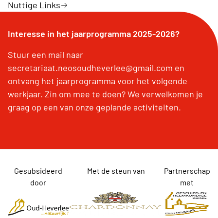
Nuttige Links
Interesse in het jaarprogramma 2025-2026?
Stuur een mail naar
secretariaat.neosoudheverlee@gmail.com en
ontvang het jaarprogramma voor het volgende
werkjaar. Zin om mee te doen? We verwelkomen je
graag op een van onze geplande activiteiten.
Gesubsideerd
Met de steun van
Partnerschap
door
met