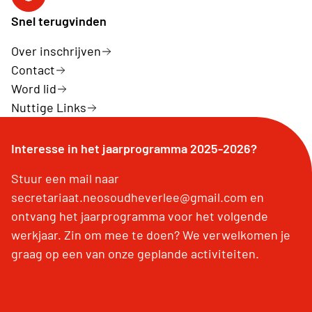
Facebook
Snel terugvinden
Over inschrijven
Contact
Word lid
Nuttige Links
Interesse in het jaarprogramma 2025-2026?
Stuur een mail naar
secretariaat.neosoudheverlee@gmail.com en
ontvang het jaarprogramma voor het volgende
werkjaar. Zin om mee te doen? We verwelkomen je
graag op een van onze geplande activiteiten.