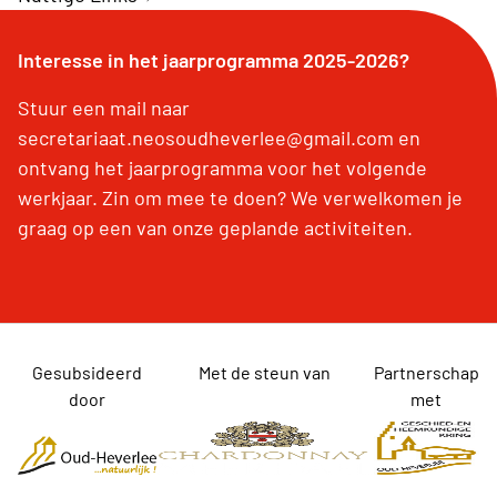
Interesse in het jaarprogramma 2025-2026?
Stuur een mail naar
secretariaat.neosoudheverlee@gmail.com en
ontvang het jaarprogramma voor het volgende
werkjaar. Zin om mee te doen? We verwelkomen je
graag op een van onze geplande activiteiten.
Gesubsideerd
Met de steun van
Partnerschap
door
met