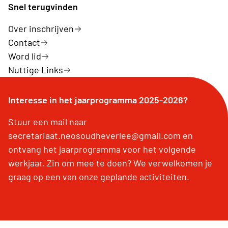
Snel terugvinden
Over inschrijven
Contact
Word lid
Nuttige Links
Interesse in het jaarprogramma 2025-2026?
Stuur een mail naar
secretariaat.neosoudheverlee@gmail.com en
ontvang het jaarprogramma voor het volgende
werkjaar. Zin om mee te doen? We verwelkomen je
graag op een van onze geplande activiteiten.