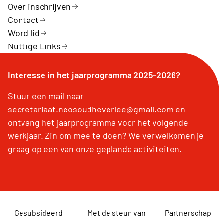
Over inschrijven
Contact
Word lid
Nuttige Links
Interesse in het jaarprogramma 2025-2026?
Stuur een mail naar
secretariaat.neosoudheverlee@gmail.com en
ontvang het jaarprogramma voor het volgende
werkjaar. Zin om mee te doen? We verwelkomen je
graag op een van onze geplande activiteiten.
Gesubsideerd
Met de steun van
Partnerschap