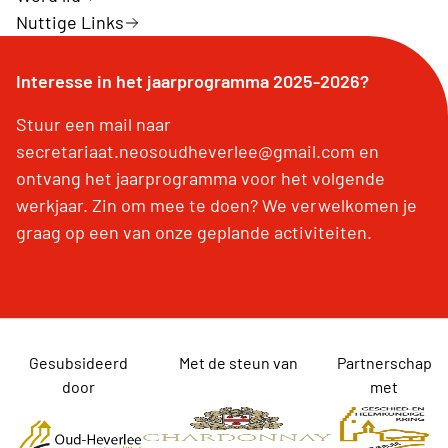
Nuttige Links
Interesse in het jaarprogramma 2025-2026?
Stuur een mail naar
secretariaat.neosoudheverlee@gmail.com en
ontvang het jaarprogramma voor het volgende
werkjaar. Zin om mee te doen? We verwelkomen je
graag op een van onze geplande activiteiten.
Gesubsideerd
Met de steun van
Partnerschap
door
met