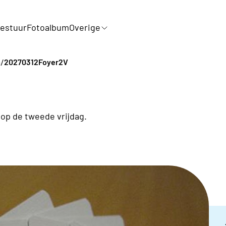
estuur
Fotoalbum
Overige
/
a
20270312Foyer2V
op de tweede vrijdag.