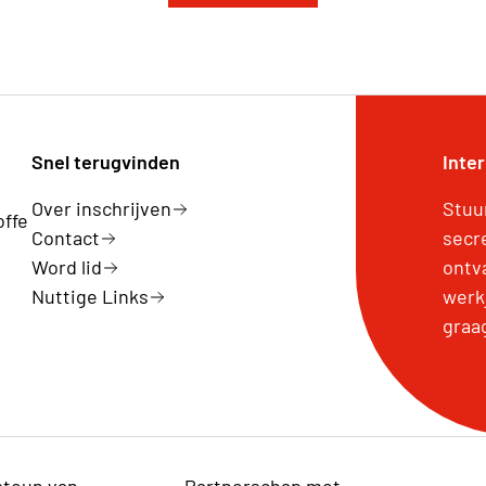
Snel terugvinden
Inte
Over inschrijven
Stuu
offe
Contact
secr
Word lid
ontv
Nuttige Links
werk
graa