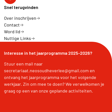
Facebook
Snel terugvinden
Over inschrijven
Contact
Word lid
Nuttige Links
Interesse in het jaarprogramma 2025-2026?
Stuur een mail naar
secretariaat.neosoudheverlee@gmail.com en
ontvang het jaarprogramma voor het volgende
werkjaar. Zin om mee te doen? We verwelkomen je
graag op een van onze geplande activiteiten.