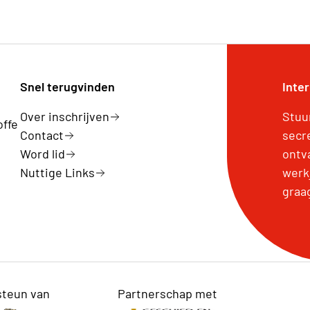
Snel terugvinden
Inte
Over inschrijven
Stuu
offe
Contact
secr
Word lid
ontv
Nuttige Links
werk
graa
steun van
Partnerschap met