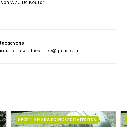
e van
WZC De Kouter
.
tgegevens
ariaat.neosoudheverlee@gmail.com
SPORT- EN BEWEGINGSACTIVITEITEN