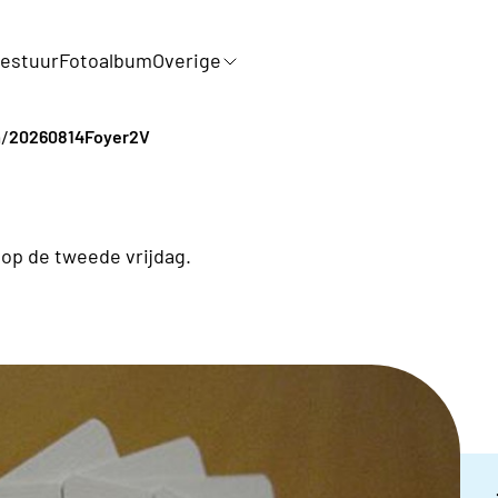
estuur
Fotoalbum
Overige
/
a
20260814Foyer2V
op de tweede vrijdag.