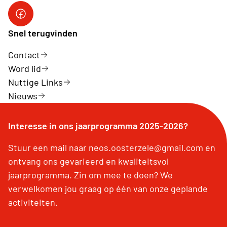
Neos DiNA
Snel terugvinden
Contact
Word lid
Nuttige Links
Nieuws
Interesse in ons jaarprogramma 2025-2026?
Stuur een mail naar neos.oosterzele@gmail.com en
ontvang ons gevarieerd en kwaliteitsvol
jaarprogramma. Zin om mee te doen? We
verwelkomen jou graag op één van onze geplande
activiteiten.