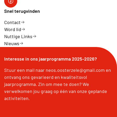
Neos DiNA
Snel terugvinden
Contact
Word lid
Nuttige Links
Nieuws
Interesse in ons jaarprogramma 2025-2026?
Stuur een mail naar neos.oosterzele@gmail.com en
ontvang ons gevarieerd en kwaliteitsvol
jaarprogramma. Zin om mee te doen? We
verwelkomen jou graag op één van onze geplande
activiteiten.