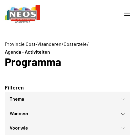
/
/
Provincie Oost-Vlaanderen
Oosterzele
Agenda - Activiteiten
Programma
Filteren
Thema
Wanneer
Culturele evenementen
Oost-Vlaanderen
Voor wie
Sport- en bewegingsactiviteiten
augustus
2026