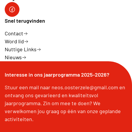
Neos DiNA
Snel terugvinden
Contact
Word lid
Nuttige Links
Nieuws
Interesse in ons jaarprogramma 2025-2026?
Stuur een mail naar neos.oosterzele@gmail.com en
ontvang ons gevarieerd en kwaliteitsvol
jaarprogramma. Zin om mee te doen? We
verwelkomen jou graag op één van onze geplande
activiteiten.