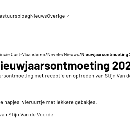
estuursploeg
Nieuws
Overige
/
/
/
incie Oost-Vlaanderen
Nevele
Nieuws
Nieuwjaarsontmoeting 
ieuwjaarsontmoeting 20
arsontmoeting met receptie en optreden van Stijn Van d
e hapjes, vieruurtje met lekkere gebakjes.
van Stijn Van de Voorde