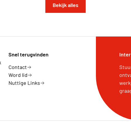
Bekijk alles
Snel terugvinden
Inte
k
Contact
Stuu
Word lid
ontv
Nuttige Links
werk
graa