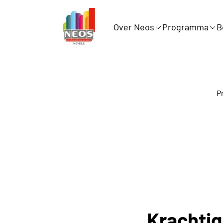
Over Neos
Programma
B
P
Krachti