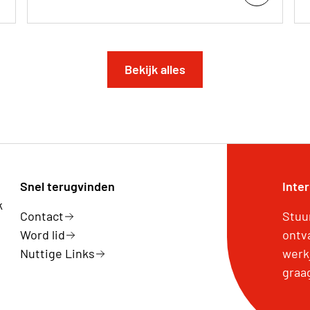
Bekijk alles
Snel terugvinden
Inte
k
Contact
Stuu
Word lid
ontv
Nuttige Links
werk
graa