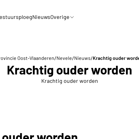
estuursploeg
Nieuws
Overige
/
/
/
rovincie Oost-Vlaanderen
Nevele
Nieuws
Krachtig ouder word
Krachtig ouder worden
Krachtig ouder worden
g ouder worden