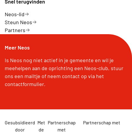
Snel terugvinden
Neos-lid
Steun Neos
Partners
Meer Neos
Is Neos nog niet actief in je gemeente en wil je
meehelpen aan de oprichting een Neos-club, stuur
ons een mailtje of neem contact op via het
contactformulier.
Gesubsidieerd
Met
Partnerschap
Partnerschap met
door
de
met