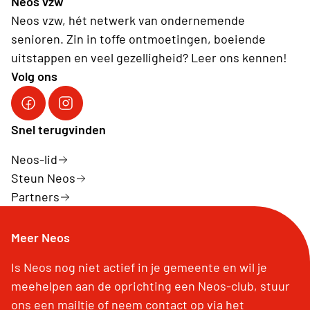
Neos vzw
Neos vzw, hét netwerk van ondernemende
senioren. Zin in toffe ontmoetingen, boeiende
uitstappen en veel gezelligheid? Leer ons kennen!
Volg ons
Facebook Neos vzw
Instagram Neos vzw
Snel terugvinden
Neos-lid
Steun Neos
Partners
Meer Neos
Is Neos nog niet actief in je gemeente en wil je
meehelpen aan de oprichting een Neos-club, stuur
ons een mailtje of neem contact op via het