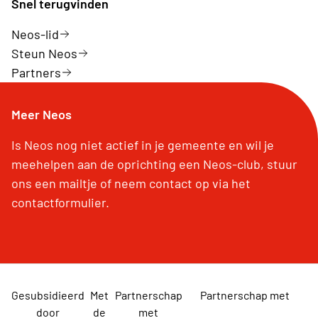
Snel terugvinden
Neos-lid
Steun Neos
Partners
Meer Neos
Is Neos nog niet actief in je gemeente en wil je
meehelpen aan de oprichting een Neos-club, stuur
ons een mailtje of neem contact op via het
contactformulier.
Gesubsidieerd
Met
Partnerschap
Partnerschap met
door
de
met