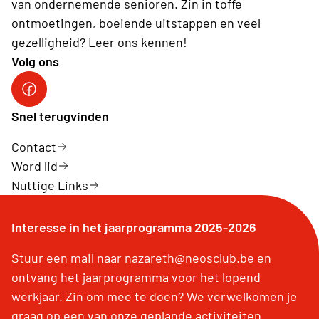
van ondernemende senioren. Zin in toffe
ontmoetingen, boeiende uitstappen en veel
gezelligheid? Leer ons kennen!
Volg ons
Neos vzw
Snel terugvinden
Contact
Word lid
Nuttige Links
Interesse in het jaarprogramma 2025-2026
Stuur een mail naar nazareth@neosclub.be en
ontvang het jaarprogramma voor het lopend
werkjaar. Zin om mee te doen? We verwelkomen je
graag op een van onze geplande activiteiten.