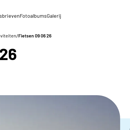
sbrieven
Fotoalbums
Galerij
/
iviteiten
Fietsen 09 06 26
 26