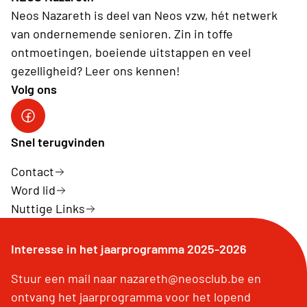
Neos Nazareth is deel van Neos vzw, hét netwerk
van ondernemende senioren. Zin in toffe
ontmoetingen, boeiende uitstappen en veel
gezelligheid? Leer ons kennen!
Volg ons
Neos vzw
Snel terugvinden
Contact
Word lid
Nuttige Links
Interesse in het jaarprogramma 2025-2026
Stuur een mail naar nazareth@neosclub.be en
ontvang het jaarprogramma voor het lopend