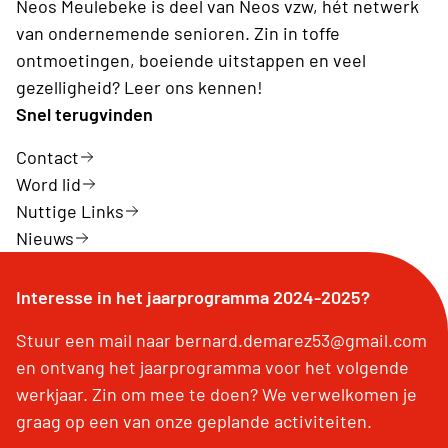
Neos Meulebeke is deel van Neos vzw, hét netwerk
van ondernemende senioren. Zin in toffe
ontmoetingen, boeiende uitstappen en veel
gezelligheid? Leer ons kennen!
Snel terugvinden
Contact
Word lid
Nuttige Links
Nieuws
Interesse in het jaarprogramma 2024-2025?
Stuur een mail naar bernard.demarez53@gmail.com
en ontvang het jaarprogramma voor het volgende
werkjaar. Zin om mee te doen? We verwelkomen je
graag op een van onze geplande activiteiten.