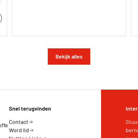
t
Bekijk alles
Snel terugvinden
Inte
Contact
Stuu
offe
Word lid
bern