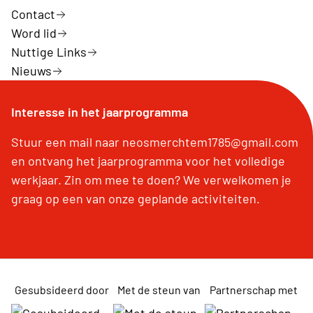
Contact
Word lid
Nuttige Links
Nieuws
Interesse in het jaarprogramma
Stuur een mail naar neosmerchtem1785@gmail.com
en ontvang het jaarprogramma voor het volledige
werkjaar. Zin om mee te doen? We verwelkomen je
graag op een van onze geplande activiteiten.
Gesubsideerd door
Met de steun van
Partnerschap met