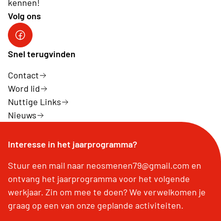
kennen!
Volg ons
Snel terugvinden
Contact
Word lid
Nuttige Links
Nieuws
Interesse in het jaarprogramma?
Stuur een mail naar neosmenen79@gmail.com en
ontvang het jaarprogramma voor het volgende
werkjaar. Zin om mee te doen? We verwelkomen je
graag op een van onze geplande activiteiten.