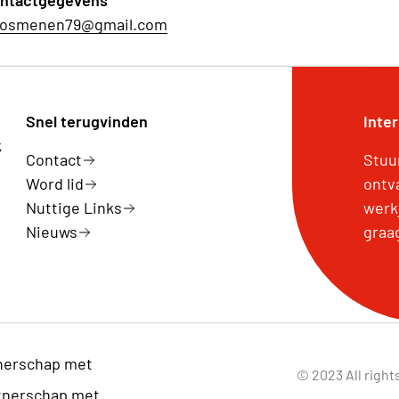
ntactgegevens
osmenen79@gmail.com
Snel terugvinden
Inte
k
Contact
Stuu
Word lid
ontv
Nuttige Links
werk
Nieuws
graa
nerschap met
© 2023 All right