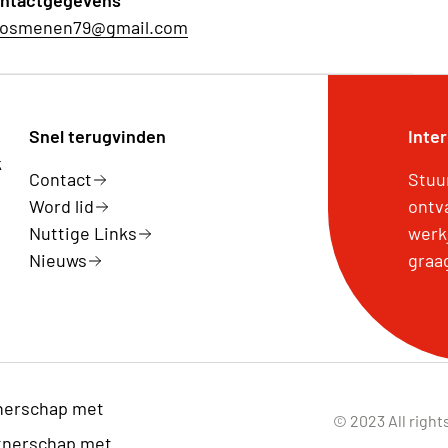
ntactgegevens
osmenen79@gmail.com
Snel terugvinden
Inte
k
Contact
Stuu
Word lid
ontv
Nuttige Links
werk
Nieuws
graa
nerschap met
© 2023 All right