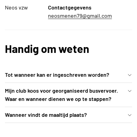
Neos vzw
Contactgegevens
neosmenen79@gmail.com
Handig om weten
Tot wanneer kan er ingeschreven worden?
Inschrijven kan uiterlijk t.e.m. vrijdag 5 juni 2026 of
Mijn club koos voor georganiseerd busvervoer.
tot zolang de voorraad strekt.
Waar en wanneer dienen we op te stappen?
De busroutes worden opgemaakt nadat
Wanneer vindt de maaltijd plaats?
inschrijvingen zijn afgesloten. Een drietal weken
De maaltijd vindt plaats voorafgaand aan de show, in
voor aanvang van het evenement (= begin augustus)