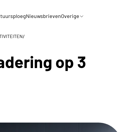
tuursploeg
Nieuwsbrieven
Overige
/
IVITEITEN
dering op 3