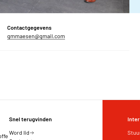
Contactgegevens
gmmaesen@gmail.com
Snel terugvinden
Inte
Word lid
Stuu
offe