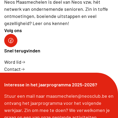
Neos Maasmechelen is deel van Neos vzw, hét
netwerk van ondernemende senioren. Zin in toffe
ontmoetingen, boeiende uitstappen en veel
gezelligheid? Leer ons kennen!
Volg ons
facebook
Snel terugvinden
Word lid
Contact
Interesse in het jaarprogramma 2025-2026?
Stuur een mail naar maasmechelen@neosclub.be en
ontvang het jaarprogramma voor het volgende
werkjaar. Zin om mee te doen? We verwelkomen je
graag op een van onze geplande activiteiten.