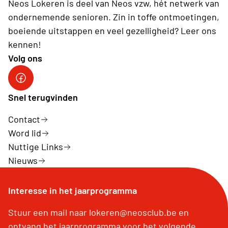
Neos Lokeren is deel van Neos vzw, hét netwerk van
ondernemende senioren. Zin in toffe ontmoetingen,
boeiende uitstappen en veel gezelligheid? Leer ons
kennen!
Volg ons
Neos DiNA
Snel terugvinden
Contact
Word lid
Nuttige Links
Nieuws
Interesse in het jaarprogramma
Stuur een mail naar lokeren@neosclub.be en
ontvang het jaarprogramma voor het volgende