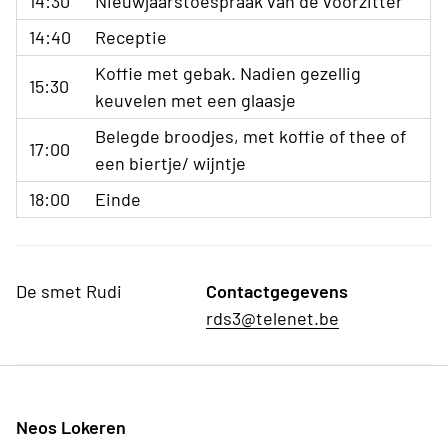
14:30
Nieuwjaarstoespraak van de voorzitter
14:40
Receptie
Koffie met gebak. Nadien gezellig
15:30
keuvelen met een glaasje
Belegde broodjes, met koffie of thee of
17:00
een biertje/ wijntje
18:00
Einde
De smet Rudi
Contactgegevens
rds3@telenet.be
Neos Lokeren