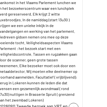
aankomst in het Vlaams Parlement lunchen we
in het bezoekerscentrum waar een lunchplek
werd gereserveerd. Elk krijgt 2 witte
luxebroodjes. In de namiddag (start 13u30 )
krijgen we een unieke inkijk in de
wandelgangen en werking van het parlement.
Gedreven gidsen nemen ons mee op deze
boeiende tocht. Veiligheidsaspecten Vlaams
Parlement : het bezoek start met een
veiligheidscontrole. Tassen en rugzakken gaan
door de scanner, geen grote tassen
meenemen. Elke bezoeker moet ook door een
metaaldetector. Wij moeten elke deelnemer op
voorhand aanmelden. Facultatief ( vrijblijvend):
terug in Lokeren kunnen de leden die dat
wensen een gezamenlijk avondmaal ( rond
17u30) nuttigen in Brasserie Spruit ( grenzend
aan het zwembad Lokeren)
20260911 Tweede bezoek aan VRT en