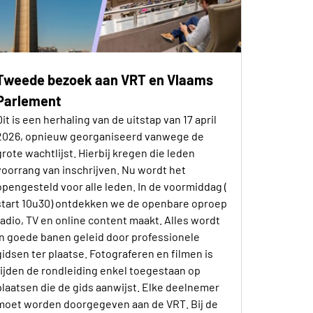
Tweede bezoek aan VRT en Vlaams
Parlement
Dit is een herhaling van de uitstap van 17 april
2026, opnieuw georganiseerd vanwege de
grote wachtlijst. Hierbij kregen die leden
voorrang van inschrijven. Nu wordt het
opengesteld voor alle leden. In de voormiddag (
start 10u30) ontdekken we de openbare oproep
radio, TV en online content maakt. Alles wordt
in goede banen geleid door professionele
gidsen ter plaatse. Fotograferen en filmen is
tijden de rondleiding enkel toegestaan op
plaatsen die de gids aanwijst. Elke deelnemer
moet worden doorgegeven aan de VRT. Bij de