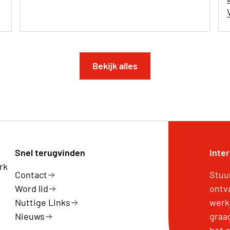
Bekijk alles
Snel terugvinden
Inte
rk
Contact
Stuu
Word lid
ontv
Nuttige Links
werk
Nieuws
graa