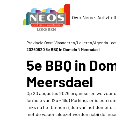
Over Neos
Activitei
/
/
Provincie Oost-Vlaanderen
Lokeren
Agenda - act
20260820 5e BBQ in Domein 't Meersdael
5e BBQ in Dom
Meersdael
Op 20 augustus 2026 organiseren we voor de 
formule van 12u - 16u) Parking: er is een r
links na het binnen rijden van het domein. 
met de wagen afgezet worden nabij de ingan