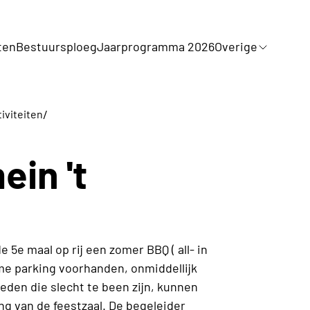
ten
Bestuursploeg
Jaarprogramma 2026
Overige
/
iviteiten
ein 't
5e maal op rij een zomer BBQ ( all- in
uime parking voorhanden, onmiddellijk
Leden die slecht te been zijn, kunnen
g van de feestzaal. De begeleider