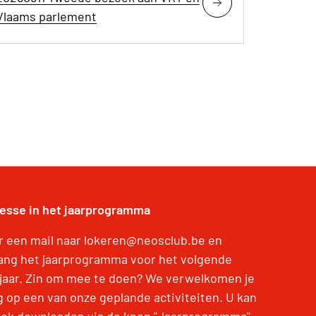
Vlaams parlement
resse in het jaarprogramma
r een mail naar lokeren@neosclub.be en
ang het jaarprogramma voor het volgende
jaar. Zin om mee te doen? We verwelkomen je
g op een van onze geplande activiteiten. U kan