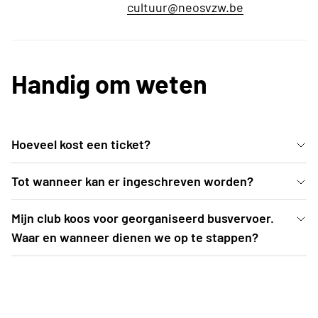
cultuur@neosvzw.be
Handig om weten
Hoeveel kost een ticket?
Een ticket categorie 1 (= parterre + eerste rijen 1e
Tot wanneer kan er ingeschreven worden?
balkon) kost 56 EUR. Een ticket categorie 2
Inschrijven kan uiterlijk t.e.m. 2 oktober 2026 of tot
Mijn club koos voor georganiseerd busvervoer.
bedraagt 46 EUR.
zolang de voorraad strekt (= teller op 0 -> als
Waar en wanneer dienen we op te stappen?
deelnemers kom je automatisch op wachtlijst
De busroutes worden opgemaakt nadat
terecht. Je dient nog niet te betalen)
inschrijvingen zijn afgesloten. Een drietal weken
voor aanvang van het evenement (= begin