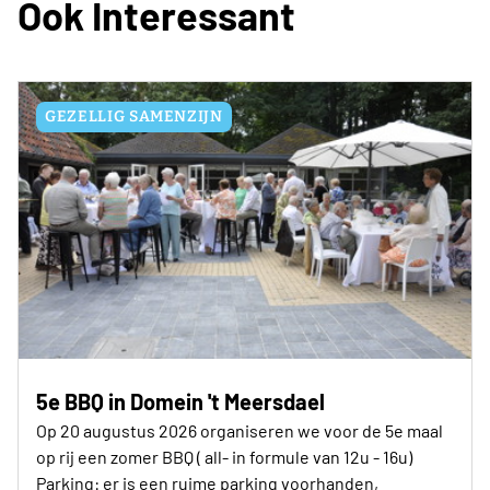
Ook Interessant
november) ontvangt het clubbestuur de busroute,
inclusief alle praktische info, in de mailbox
GEZELLIG SAMENZIJN
5e BBQ in Domein 't Meersdael
Op 20 augustus 2026 organiseren we voor de 5e maal
op rij een zomer BBQ ( all- in formule van 12u - 16u)
Parking: er is een ruime parking voorhanden,