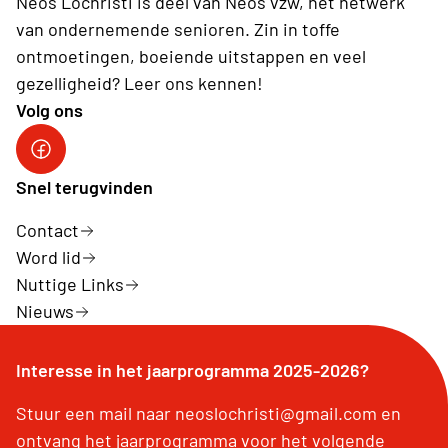
Neos Lochristi is deel van Neos vzw, hét netwerk
van ondernemende senioren. Zin in toffe
ontmoetingen, boeiende uitstappen en veel
gezelligheid? Leer ons kennen!
Volg ons
Facebook
Snel terugvinden
Contact
Word lid
Nuttige Links
Nieuws
Interesse in het jaarprogramma 2025-2026?
Stuur een mail naar neoslochristi@gmail.com en
ontvang het jaarprogramma voor het volgende