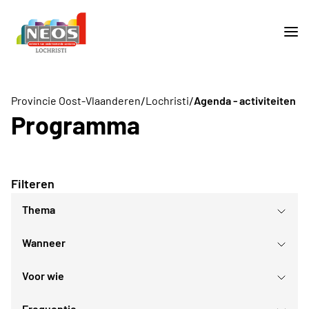
/
/
Provincie Oost-Vlaanderen
Lochristi
Agenda - activiteiten
Programma
Filteren
Thema
Wanneer
Culturele evenementen
Culturele daguitstappen
Voor wie
Gezellig samenzijn
augustus
2026
Frequentie