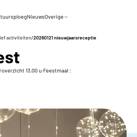
tuursploeg
Nieuws
Overige
/
ef activiteiten
20260121 nieuwjaarsreceptie
est
roverzicht 13.00 u Feestmaal :