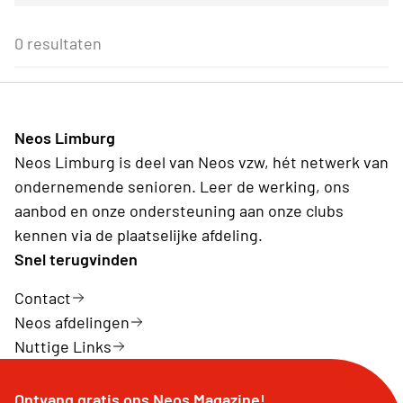
Voor alle Neos leden
27
28
29
30
31
1
2
Eenmalig
Voor Neos leden van de eigen afdeling
3
4
5
6
7
8
9
0 resultaten
Wederkerend
10
11
12
13
14
15
16
17
18
19
20
21
22
23
24
25
26
27
28
29
30
31
1
2
3
4
5
6
Neos Limburg
Vandaag
Wissen
Neos Limburg is deel van Neos vzw, hét netwerk van
ondernemende senioren. Leer de werking, ons
aanbod en onze ondersteuning aan onze clubs
kennen via de plaatselijke afdeling.
Snel terugvinden
Contact
Neos afdelingen
Nuttige Links
Ontvang gratis ons Neos Magazine!