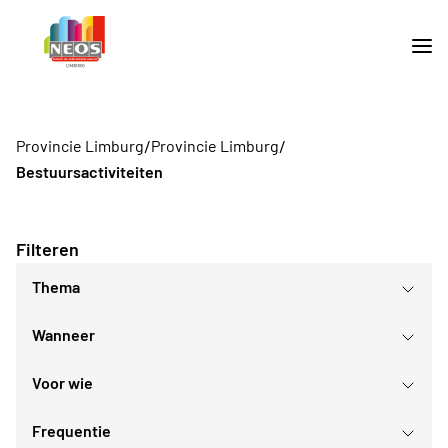
/
/
Provincie Limburg
Provincie Limburg
Bestuursactiviteiten
Filteren
Thema
Wanneer
Voor wie
augustus
2026
Frequentie
Voor iedereen
ma
di
wo
do
vr
za
zo