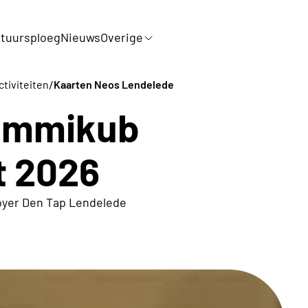
tuursploeg
Nieuws
Overige
/
ctiviteiten
Kaarten Neos Lendelede
Rummikub
t 2026
oyer Den Tap Lendelede