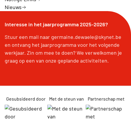
Nieuws
Interesse in het jaarprogramma 2025-2026?
Stuur een mail naar germaine.dewaele@skynet.be
en ontvang het jaarprogramma voor het volgende
werkjaar. Zin om mee te doen? We verwelkomen je
graag op een van onze geplande activiteiten.
Gesubsideerd door
Met de steun van
Partnerschap met